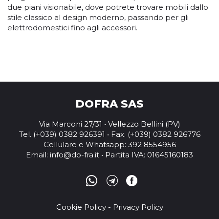
due piani visionabile, dove potrete trovare mobili dallo
stile classico al design moderno, passando per gli
elettrodomestici fino agli accessori.
DOFRA SAS
Via Marconi 27/31 • Vellezzo Bellini (PV)
Tel. (+039) 0382 926391 • Fax. (+039) 0382 926776
Cellulare e Whatsapp: 392 8554956
Email:
info@do-fra.it
• Partita IVA: 01645160183
Cookie Policy
-
Privacy Policy