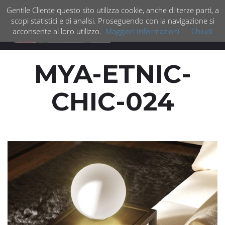
Gentile Cliente questo sito utilizza cookie, anche di terze parti, a
scopi statistici e di analisi. Proseguendo con la navigazione si
acconsente al loro utilizzo.
Maggiori Informazioni
Chiudi
Espan
barra
di
MYA-ETNIC-
navig
CHIC-024